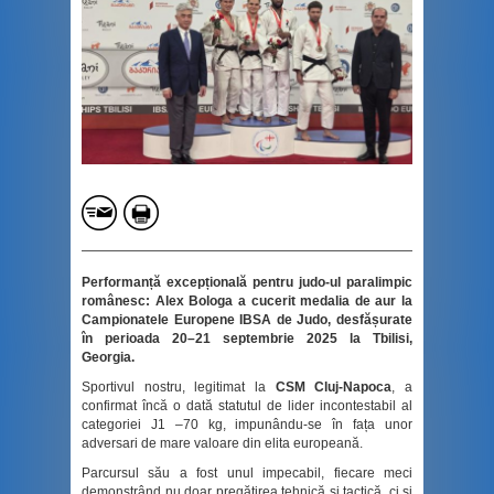
Performanță excepțională pentru judo-ul paralimpic
românesc: Alex Bologa a cucerit medalia de aur la
Campionatele Europene IBSA de Judo, desfășurate
în perioada 20–21 septembrie 2025 la Tbilisi,
Georgia.
Sportivul nostru, legitimat la
CSM Cluj-Napoca
, a
confirmat încă o dată statutul de lider incontestabil al
categoriei J1 –70 kg, impunându-se în fața unor
adversari de mare valoare din elita europeană.
Parcursul său a fost unul impecabil, fiecare meci
demonstrând nu doar pregătirea tehnică și tactică, ci și