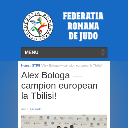
MENU
Home
/
STIRI
/
Alex Bologa — campion european la Tbilisi!
Alex Bologa —
campion european
la Tbilisi!
Autor:
FRJudo