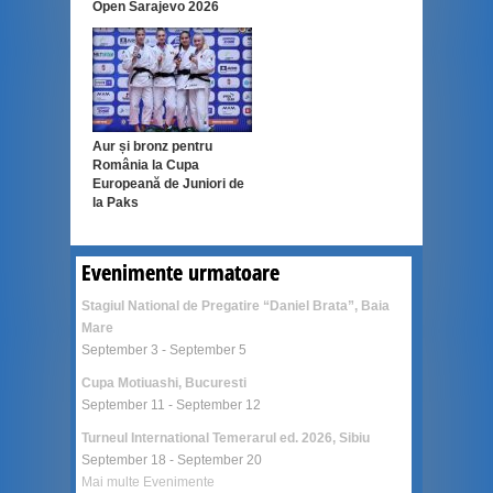
Open Sarajevo 2026
Aur și bronz pentru
România la Cupa
Europeană de Juniori de
la Paks
Evenimente urmatoare
Stagiul National de Pregatire “Daniel Brata”, Baia
Mare
September 3
-
September 5
Cupa Motiuashi, Bucuresti
September 11
-
September 12
Turneul International Temerarul ed. 2026, Sibiu
September 18
-
September 20
Mai multe Evenimente