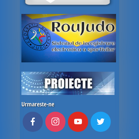
Urmareste-ne
facebook
instagram
youtube
twitter