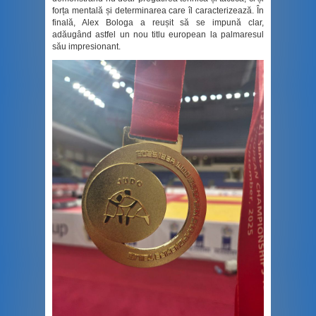
forța mentală și determinarea care îl caracterizează. În
finală, Alex Bologa a reușit să se impună clar,
adăugând astfel un nou titlu european la palmaresul
său impresionant.