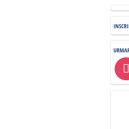
INSCR
URMAR
instagra