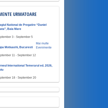
MENTE URMATOARE
agiul National de Pregatire “Daniel
ata”, Baia Mare
ptember 3
-
September 5
Mai multe
pa Motiuashi, Bucuresti
Evenimente
ptember 11
-
September 12
rneul International Temerarul ed. 2026,
biu
ptember 18
-
September 20