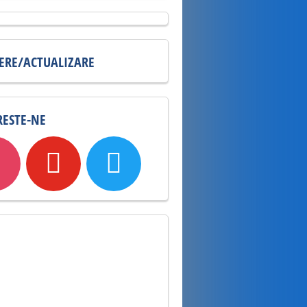
IERE/ACTUALIZARE
ESTE-NE
m
youtube
twitter