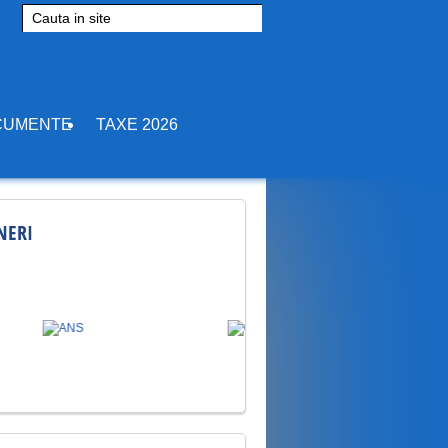
vo 2026
ks
Dan
CUMENTE
TAXE 2026
storic la echipe mixte la
026
tocol de Asociere
NERI