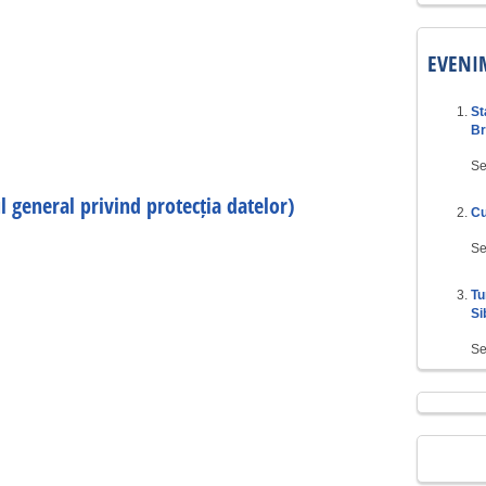
EVENI
St
Br
Se
general privind protecția datelor)
Cu
Se
Tu
Si
Se