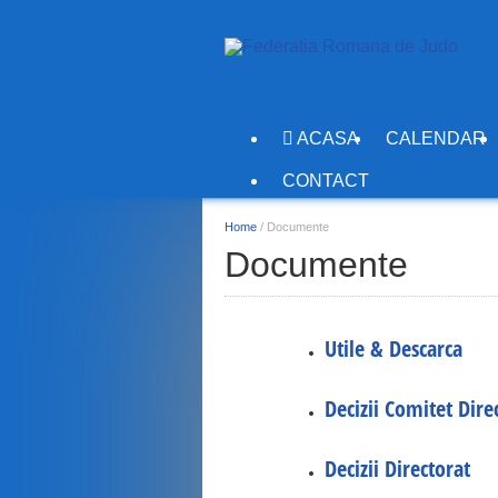
ACASA
CALENDAR
CONTACT
Home
/
Documente
Documente
Utile & Descarca
Decizii Comitet Dire
Decizii Directorat