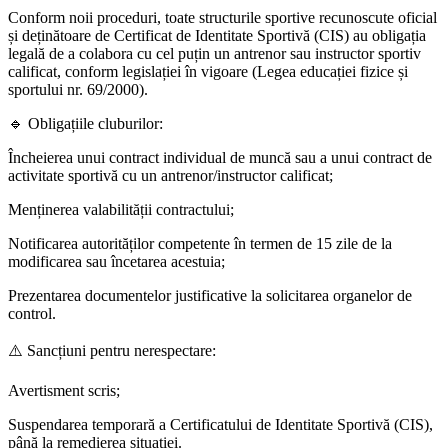
Conform noii proceduri, toate structurile sportive recunoscute oficial
și deținătoare de Certificat de Identitate Sportivă (CIS) au obligația
legală de a colabora cu cel puțin un antrenor sau instructor sportiv
calificat, conform legislației în vigoare (Legea educației fizice și
sportului nr. 69/2000).
🔹 Obligațiile cluburilor:
Încheierea unui contract individual de muncă sau a unui contract de
activitate sportivă cu un antrenor/instructor calificat;
Menținerea valabilității contractului;
Notificarea autorităților competente în termen de 15 zile de la
modificarea sau încetarea acestuia;
Prezentarea documentelor justificative la solicitarea organelor de
control.
⚠️ Sancțiuni pentru nerespectare:
Avertisment scris;
Suspendarea temporară a Certificatului de Identitate Sportivă (CIS),
până la remedierea situației.