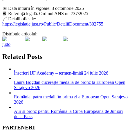
📅 Data intrării în vigoare: 3 octombrie 2025
📘 Referință legală: Ordinul ANS nr. 737/2025
🔗 Detalii oficiale:
https://legislatie.just.ro/Public/DetaliiDocument/302755
Distribuie articolul:
judo
Related Posts
Înscrieri IJF Academy – termen-limită 24 iulie 2026
Laura Bogdan cucerește medalia de bronz la European Open
Sarajevo 2026
România, patru medalii în prima zi a European Open Sarajevo
2026
Aur și bronz pentru România la Cupa Europeană de Juniori
de la Paks
PARTENERI