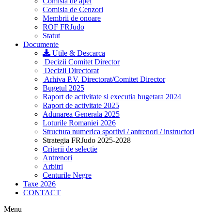
Comisia de apel
Comisia de Cenzori
Membrii de onoare
ROF FRJudo
Statut
Documente
Utile & Descarca
Decizii Comitet Director
Decizii Directorat
Arhiva P.V. Directorat/Comitet Director
Bugetul 2025
Raport de activitate si executia bugetara 2024
Raport de activitate 2025
Adunarea Generala 2025
Loturile Romaniei 2026
Structura numerica sportivi / antrenori / instructori
Strategia FRJudo 2025-2028
Criterii de selectie
Antrenori
Arbitri
Centurile Negre
Taxe 2026
CONTACT
Menu