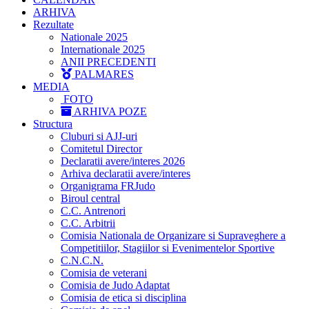
ARHIVA
Rezultate
Nationale 2025
Internationale 2025
ANII PRECEDENTI
PALMARES
MEDIA
FOTO
ARHIVA POZE
Structura
Cluburi si AJJ-uri
Comitetul Director
Declaratii avere/interes 2026
Arhiva declaratii avere/interes
Organigrama FRJudo
Biroul central
C.C. Antrenori
C.C. Arbitrii
Comisia Nationala de Organizare si Supraveghere a
Competitiilor, Stagiilor si Evenimentelor Sportive
C.N.C.N.
Comisia de veterani
Comisia de Judo Adaptat
Comisia de etica si disciplina