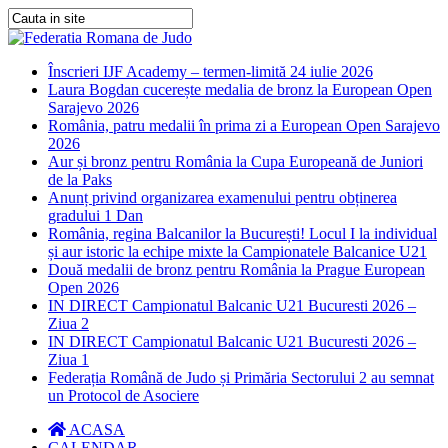
Înscrieri IJF Academy – termen-limită 24 iulie 2026
Laura Bogdan cucerește medalia de bronz la European Open
Sarajevo 2026
România, patru medalii în prima zi a European Open Sarajevo
2026
Aur și bronz pentru România la Cupa Europeană de Juniori
de la Paks
Anunț privind organizarea examenului pentru obținerea
gradului 1 Dan
România, regina Balcanilor la București! Locul I la individual
și aur istoric la echipe mixte la Campionatele Balcanice U21
Două medalii de bronz pentru România la Prague European
Open 2026
IN DIRECT Campionatul Balcanic U21 Bucuresti 2026 –
Ziua 2
IN DIRECT Campionatul Balcanic U21 Bucuresti 2026 –
Ziua 1
Federația Română de Judo și Primăria Sectorului 2 au semnat
un Protocol de Asociere
ACASA
CALENDAR