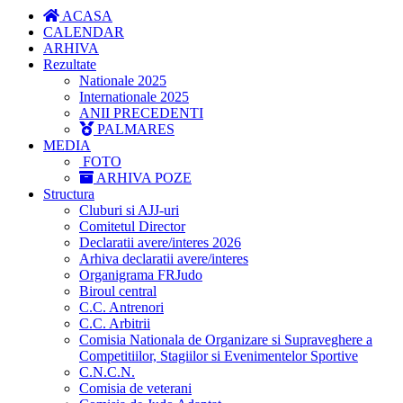
ACASA
CALENDAR
ARHIVA
Rezultate
Nationale 2025
Internationale 2025
ANII PRECEDENTI
PALMARES
MEDIA
FOTO
ARHIVA POZE
Structura
Cluburi si AJJ-uri
Comitetul Director
Declaratii avere/interes 2026
Arhiva declaratii avere/interes
Organigrama FRJudo
Biroul central
C.C. Antrenori
C.C. Arbitrii
Comisia Nationala de Organizare si Supraveghere a
Competitiilor, Stagiilor si Evenimentelor Sportive
C.N.C.N.
Comisia de veterani