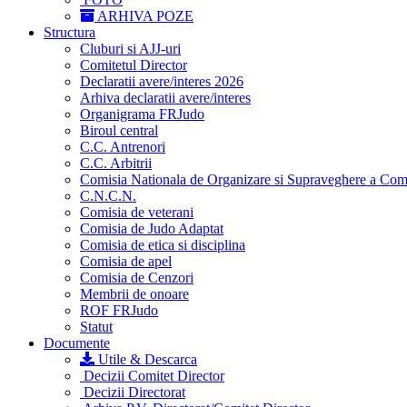
ARHIVA POZE
Structura
Cluburi si AJJ-uri
Comitetul Director
Declaratii avere/interes 2026
Arhiva declaratii avere/interes
Organigrama FRJudo
Biroul central
C.C. Antrenori
C.C. Arbitrii
Comisia Nationala de Organizare si Supraveghere a Compet
C.N.C.N.
Comisia de veterani
Comisia de Judo Adaptat
Comisia de etica si disciplina
Comisia de apel
Comisia de Cenzori
Membrii de onoare
ROF FRJudo
Statut
Documente
Utile & Descarca
Decizii Comitet Director
Decizii Directorat