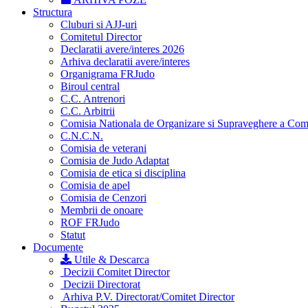
Structura
Cluburi si AJJ-uri
Comitetul Director
Declaratii avere/interes 2026
Arhiva declaratii avere/interes
Organigrama FRJudo
Biroul central
C.C. Antrenori
C.C. Arbitrii
Comisia Nationala de Organizare si Supraveghere a Compet
C.N.C.N.
Comisia de veterani
Comisia de Judo Adaptat
Comisia de etica si disciplina
Comisia de apel
Comisia de Cenzori
Membrii de onoare
ROF FRJudo
Statut
Documente
Utile & Descarca
Decizii Comitet Director
Decizii Directorat
Arhiva P.V. Directorat/Comitet Director