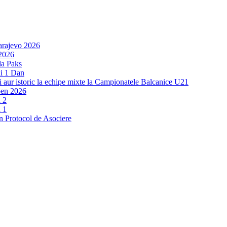
arajevo 2026
 2026
la Paks
ui 1 Dan
și aur istoric la echipe mixte la Campionatele Balcanice U21
pen 2026
 2
 1
n Protocol de Asociere