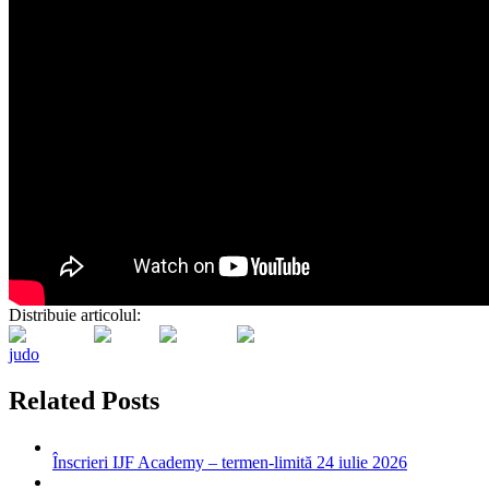
Distribuie articolul:
judo
Related Posts
Înscrieri IJF Academy – termen-limită 24 iulie 2026