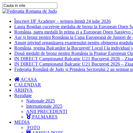
Înscrieri IJF Academy – termen-limită 24 iulie 2026
Laura Bogdan cucerește medalia de bronz la European Open S
România, patru medalii în prima zi a European Open Sarajevo
Aur și bronz pentru România la Cupa Europeană de Juniori de 
Anunț privind organizarea examenului pentru obținerea gradul
România, regina Balcanilor la București! Locul I la individual 
Două medalii de bronz pentru România la Prague European O
IN DIRECT Campionatul Balcanic U21 Bucuresti 2026 – Ziua
IN DIRECT Campionatul Balcanic U21 Bucuresti 2026 – Ziua
Federația Română de Judo și Primăria Sectorului 2 au semnat u
ACASA
CALENDAR
ARHIVA
Rezultate
Nationale 2025
Internationale 2025
ANII PRECEDENTI
PALMARES
MEDIA
FOTO
ARHIVA POZE