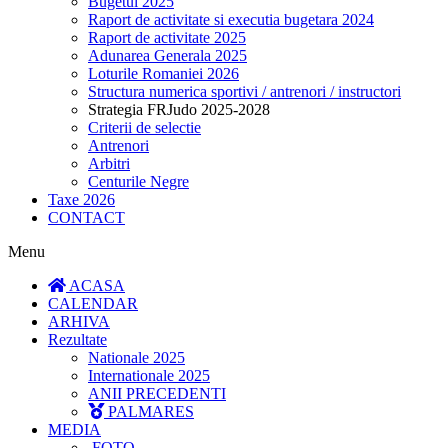
Bugetul 2025
Raport de activitate si executia bugetara 2024
Raport de activitate 2025
Adunarea Generala 2025
Loturile Romaniei 2026
Structura numerica sportivi / antrenori / instructori
Strategia FRJudo 2025-2028
Criterii de selectie
Antrenori
Arbitri
Centurile Negre
Taxe 2026
CONTACT
Menu
ACASA
CALENDAR
ARHIVA
Rezultate
Nationale 2025
Internationale 2025
ANII PRECEDENTI
PALMARES
MEDIA
FOTO