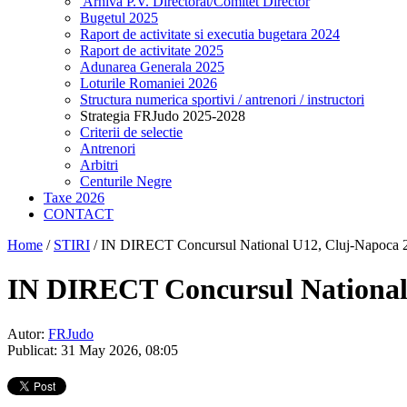
Arhiva P.V. Directorat/Comitet Director
Bugetul 2025
Raport de activitate si executia bugetara 2024
Raport de activitate 2025
Adunarea Generala 2025
Loturile Romaniei 2026
Structura numerica sportivi / antrenori / instructori
Strategia FRJudo 2025-2028
Criterii de selectie
Antrenori
Arbitri
Centurile Negre
Taxe 2026
CONTACT
Home
/
STIRI
/
IN DIRECT Concursul National U12, Cluj-Napoca 
IN DIRECT Concursul National
Autor:
FRJudo
Publicat: 31 May 2026, 08:05