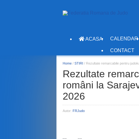
CALENDAR
ACASA
CONTACT
Home
/
STIRI
/
Rezultate remarcabile pentru judo
Rezultate remarc
români la Saraje
2026
Autor:
FRJudo