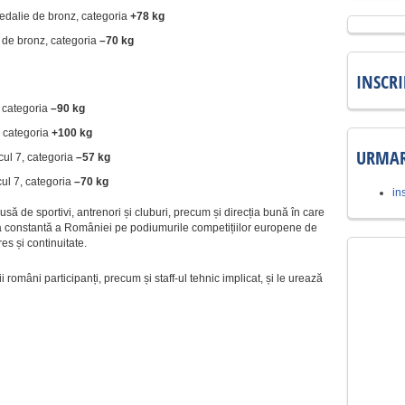
dalie de bronz, categoria
+78 kg
de bronz, categoria
–70 kg
INSCR
, categoria
–90 kg
, categoria
+100 kg
URMAR
cul 7, categoria
–57 kg
cul 7, categoria
–70 kg
in
să de sportivi, antrenori și cluburi, precum și direcția bună în care
ența constantă a României pe podiumurile competițiilor europene de
es și continuitate.
 români participanți, precum și staff-ul tehnic implicat, și le urează