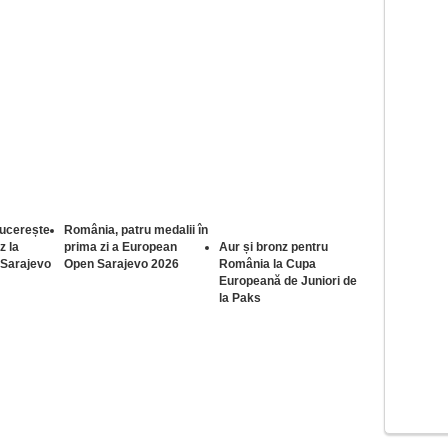
ucerește
România, patru medalii în
z la
prima zi a European
Aur și bronz pentru
Sarajevo
Open Sarajevo 2026
România la Cupa
Europeană de Juniori de
la Paks