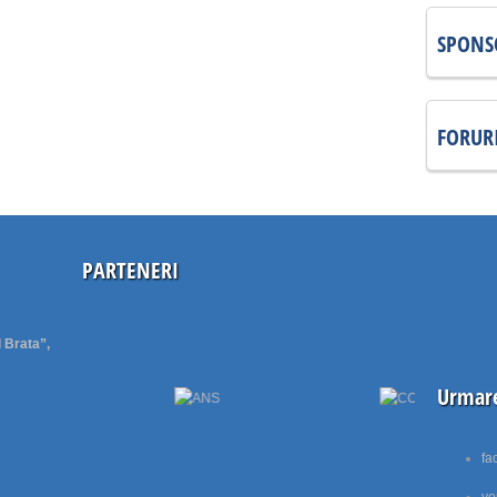
SPONS
FORUR
PARTENERI
l Brata”,
Urmare
fa
yo