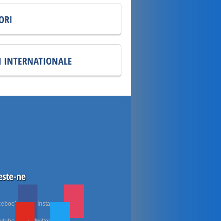
ORI
I INTERNATIONALE
ste-ne
cebook
instagram
utube
twitter