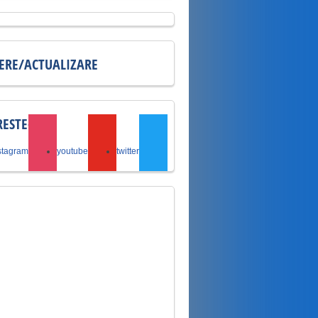
IERE/ACTUALIZARE
ESTE-NE
stagram
youtube
twitter