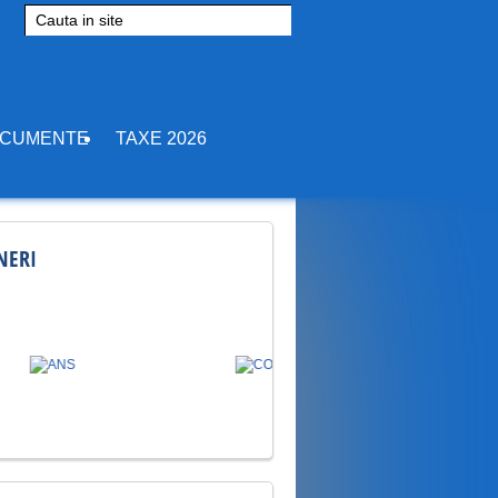
vo 2026
ks
Dan
CUMENTE
TAXE 2026
storic la echipe mixte la
026
tocol de Asociere
NERI