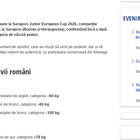
EVENI
e bune la Sarajevo Junior European Cup 2026, competiție
 la Sarajevo (Bosnia și Herțegovina), confirmând încă o dată
St
oria de vârstă juniori.
Br
tant de sportivi, care au reușit să urce pe podium, dar și să
Se
etiție extrem de puternică, cu participare numeroasă din întreaga
Cu
ivii români
Se
Tu
Si
edalie de argint, categoria
–60 kg
Se
e de bronz, categoria
–60 kg
edalie de bronz, categoria
–100 kg
e de aur, categoria
+78 kg