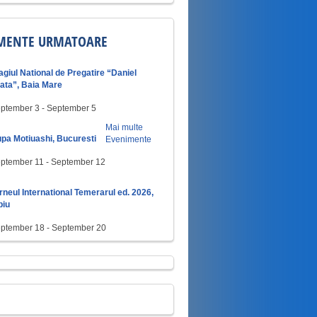
MENTE URMATOARE
agiul National de Pregatire “Daniel
ata”, Baia Mare
ptember 3
-
September 5
Mai multe
pa Motiuashi, Bucuresti
Evenimente
ptember 11
-
September 12
rneul International Temerarul ed. 2026,
biu
ptember 18
-
September 20