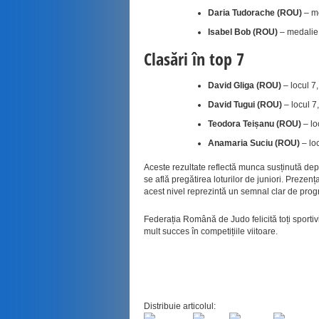
Daria Tudorache (ROU)
– me
Isabel Bob (ROU)
– medalie 
Clasări în top 7
David Gliga (ROU)
– locul 7
David Tugui (ROU)
– locul 7
Teodora Teișanu (ROU)
– lo
Anamaria Suciu (ROU)
– lo
Aceste rezultate reflectă munca susținută depu
se află pregătirea loturilor de juniori. Prez
acest nivel reprezintă un semnal clar de progr
Federația Română de Judo felicită toți sportivii
mult succes în competițiile viitoare.
Distribuie articolul: