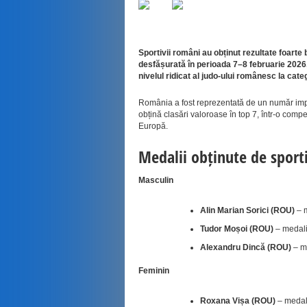
Sportivii români au obținut rezultate foart
desfășurată în perioada 7–8 februarie 2026,
nivelul ridicat al judo-ului românesc la categ
România a fost reprezentată de un număr impor
obțină clasări valoroase în top 7, într-o comp
Europă.
Medalii obținute de sport
Masculin
Alin Marian Sorici (ROU)
– m
Tudor Moșoi (ROU)
– medali
Alexandru Dincă (ROU)
– m
Feminin
Roxana Vișa (ROU)
– medali