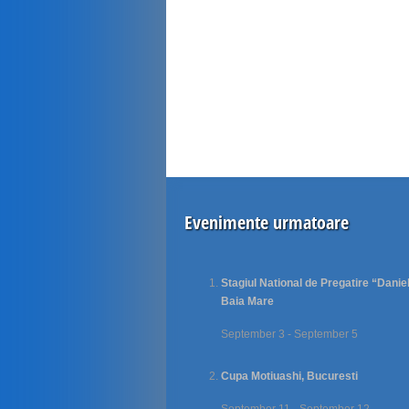
Evenimente urmatoare
Stagiul National de Pregatire “Danie
Baia Mare
September 3
-
September 5
Cupa Motiuashi, Bucuresti
September 11
-
September 12